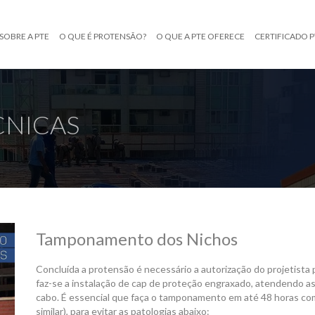
SOBRE A PTE
O QUE É PROTENSÃO?
O QUE A PTE OFERECE
CERTIFICADO P
CNICAS
Tamponamento dos Nichos
Concluída a protensão é necessário a autorização do projetista 
faz-se a instalação de cap de proteção engraxado, atendendo a
cabo. É essencial que faça o tamponamento em até 48 horas com 
similar), para evitar as patologias abaixo: