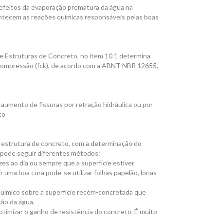
s efeitos da evaporação prematura da água na
tecem as reações químicas responsáveis pelas boas
Estruturas de Concreto, no item 10.1 determina
à compressão (fck), de acordo com a ABNT NBR 12655,
umento de fissuras por retração hidráulica ou por
to
a estrutura de concreto, com a determinação do
a pode seguir diferentes métodos:
zes ao dia ou sempre que a superfície estiver
uma boa cura pode-se utilizar folhas papelão, lonas
 químico sobre a superfície recém-concretada que
ção da água.
 otimizar o ganho de resistência do concreto. É muito