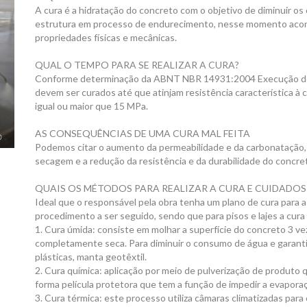
A cura é a hidratação do concreto com o objetivo de diminuir o
estrutura em processo de endurecimento, nesse momento acon
propriedades físicas e mecânicas.
QUAL O TEMPO PARA SE REALIZAR A CURA?
Conforme determinação da ABNT NBR 14931:2004 Execução de 
devem ser curados até que atinjam resistência característica 
igual ou maior que 15 MPa.
AS CONSEQUÊNCIAS DE UMA CURA MAL FEITA
Podemos citar o aumento da permeabilidade e da carbonatação, a
secagem e a redução da resistência e da durabilidade do concre
QUAIS OS MÉTODOS PARA REALIZAR A CURA E CUIDADOS
Ideal que o responsável pela obra tenha um plano de cura para 
procedimento a ser seguido, sendo que para pisos e lajes a cur
1. Cura úmida: consiste em molhar a superfície do concreto 3 ve
completamente seca. Para diminuir o consumo de água e garantir 
plásticas, manta geotêxtil.
2. Cura química: aplicação por meio de pulverização de produto
forma película protetora que tem a função de impedir a evapora
3. Cura térmica: este processo utiliza câmaras climatizadas para