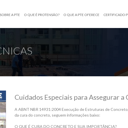
SOBRE A PTE
O QUE É PROTENSÃO?
O QUE A PTE OFERECE
CERTIFICADO P
CNICAS
Cuidados Especiais para Assegurar a
A ABNT NBR 14931:2004 Execução de Estruturas de Concreto, n
da cura do concreto, seguem informações baixo:
O QUE É CURA DO CONCRETO E SUA IMPORTÂNCIA?